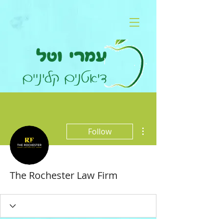
More actions
Follow
The Rochester Law Firm