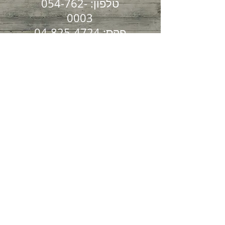
טלפון:
054-762-
0003
פקס:
04-825-4724
הקליניקה שלנו שוכנת
בקריית ספר 7
חיפה