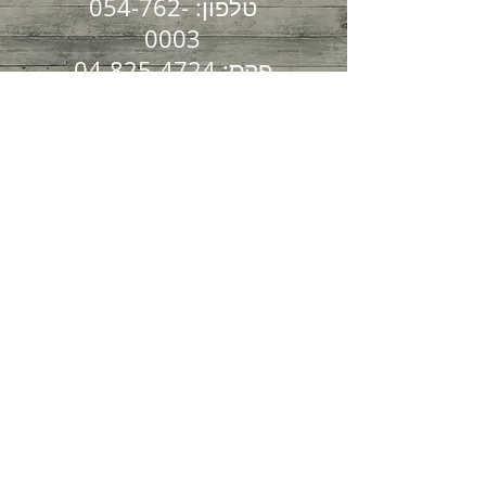
טלפון:
054-762-
0003
פקס:
04-825-4724
הקליניקה שלנו שוכנת
בקריית ספר 7
חיפה