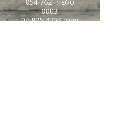
טלפון:
054-762-
0003
פקס:
04-825-4724
הקליניקה שלנו שוכנת
בקריית ספר 7
חיפה