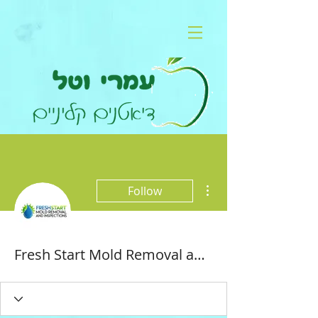
More actions
Follow
Fresh Start Mold Removal and Inspections