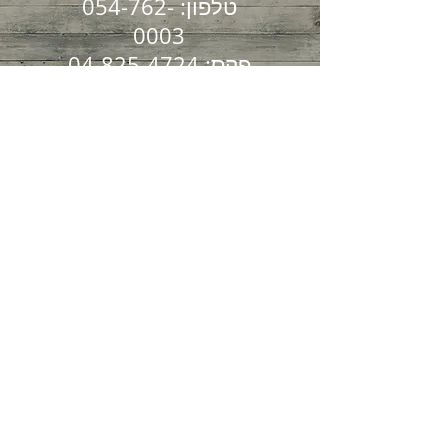
טלפון:
054-762-
0003
פקס:
04-825-4724
הקליניקה שלנו שוכנת
בקריית ספר 7
חיפה