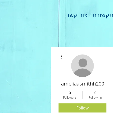
קשורת
צור קשר
More actions
ameliaasmithh200
0
0
Followers
Following
Follow