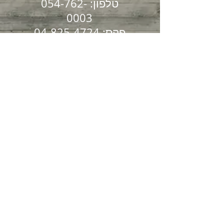
טלפון:
054-762-
0003
פקס:
04-825-4724
הקליניקה שלנו שוכנת
בקריית ספר 7
חיפה