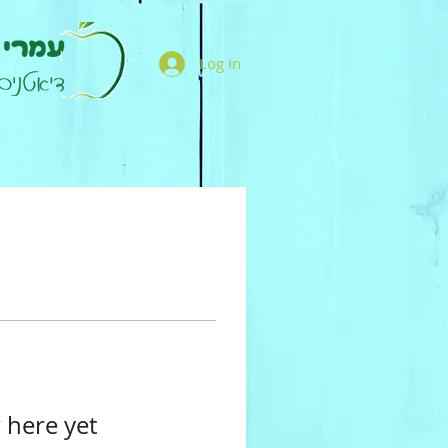
Log In
 here yet