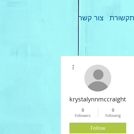
קשורת
צור קשר
More actions
krystalynnmccraight0
0
0
Followers
Following
Follow