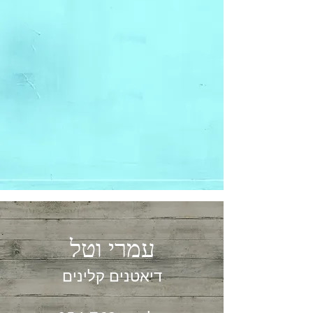
עמרי וטל
דיאטנים קלינים