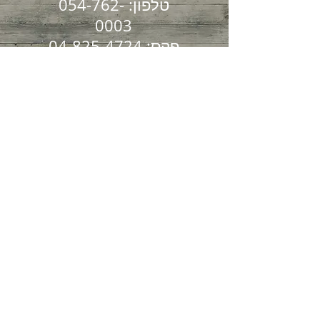
טלפון:
054-762-
0003
פקס:
04-825-4724
הקליניקה שלנו שוכנת
בקריית ספר 7
חיפה